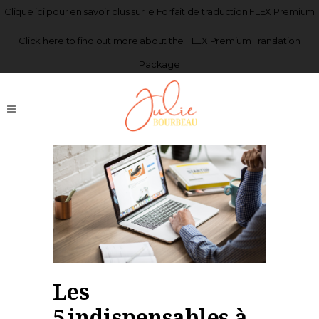
Clique
ici
pour en savoir plus sur le Forfait de traduction FLEX Premium
Click
here
to find out more about the FLEX Premium Translation
Package
Les
5 indispensables à