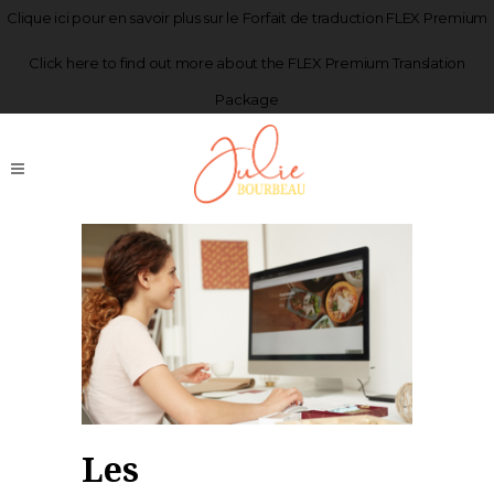
Clique
ici
pour en savoir plus sur le Forfait de traduction FLEX Premium
Click
here
to find out more about the FLEX Premium Translation
Package
Les