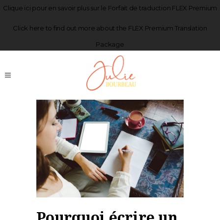
Clique
ici
pour en savoir plus sur le Forfait de traduction FLEX Premium
Click
here
to find out more about the FLEX Premium Translation
Package
Pourquoi écrire un