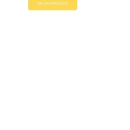
EN SAVOIR PLUS
© Copyright -
JULIE BOURBEAU | BRANDING AND WEB
DESIGN BY
M!NC