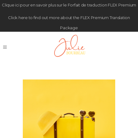
Clique
ici
pour en savoir plus sur le Forfait de traduction FLEX Premium
Click
here
to find out more about the FLEX Premium Translation
Package
Vacances Tag