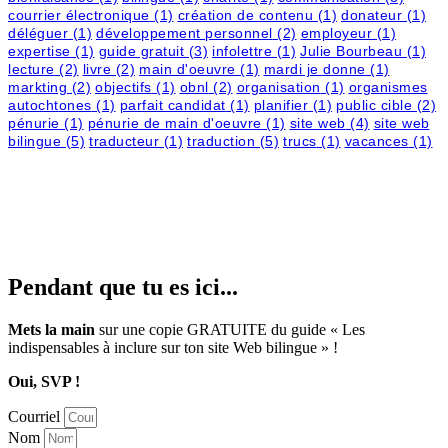
courrier électronique
(1)
création de contenu
(1)
donateur
(1)
déléguer
(1)
développement personnel
(2)
employeur
(1)
expertise
(1)
guide gratuit
(3)
infolettre
(1)
Julie Bourbeau
(1)
lecture
(2)
livre
(2)
main d'oeuvre
(1)
mardi je donne
(1)
markting
(2)
objectifs
(1)
obnl
(2)
organisation
(1)
organismes
autochtones
(1)
parfait candidat
(1)
planifier
(1)
public cible
(2)
pénurie
(1)
pénurie de main d'oeuvre
(1)
site web
(4)
site web
bilingue
(5)
traducteur
(1)
traduction
(5)
trucs
(1)
vacances
(1)
© Copyright -
JULIE BOURBEAU | BRANDING
AND WEB DESIGN BY
M!NC
Pendant que tu es ici...
Mets la main
sur une copie GRATUITE du guide
«
Les
indispensables à inclure sur ton site Web bilingue
»
!
Oui, SVP !
Courriel
Nom