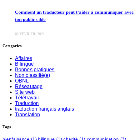
Comment un traducteur peut t’aider à communiquer avec
ton public cible
02 FÉVRIER, 2021
Categories
Affaires
Bilingue
Bonnes pratiques
Non classifié(e)
OBNL
Réseautage
Site web
Télétravail
Traduction
traduction français anglais
Translation
Tags
bienfaisance
(1)
bilingue
(1)
charité
(1)
communication
(3)