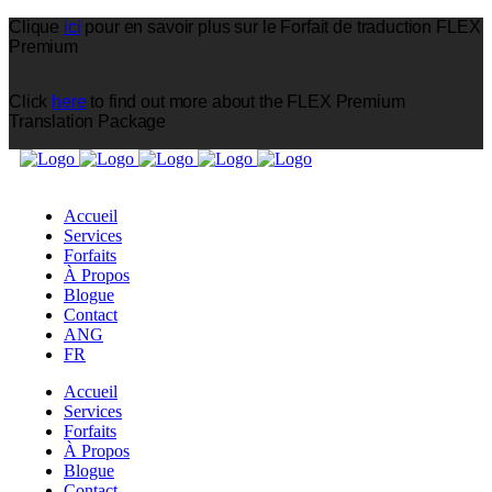
Clique
ici
pour en savoir plus sur le Forfait de traduction FLEX
Premium
Click
here
to find out more about the FLEX Premium
Translation Package
CONSULTATION
Accueil
Services
Forfaits
À Propos
Blogue
Contact
ANG
FR
Accueil
Services
Forfaits
À Propos
Blogue
Contact